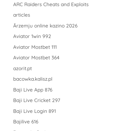
ARC Raiders Cheats and Exploits
articles
Ārzemju online kazino 2026
Aviator 1win 992
Aviator Mostbet 111
Aviator Mostbet 364
azorit.pt
bacowka.kalisz.pl
Baji Live App 876
Baji Live Cricket 297
Baji Live Login 891
Bajilive 616