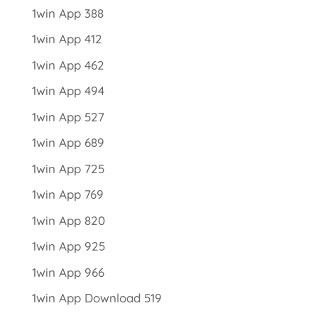
1win App 388
1win App 412
1win App 462
1win App 494
1win App 527
1win App 689
1win App 725
1win App 769
1win App 820
1win App 925
1win App 966
1win App Download 519