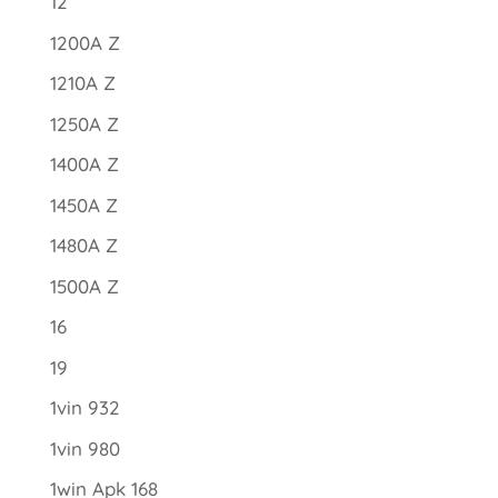
12
1200A Z
1210A Z
1250A Z
1400A Z
1450A Z
1480A Z
1500A Z
16
19
1vin 932
1vin 980
1win Apk 168