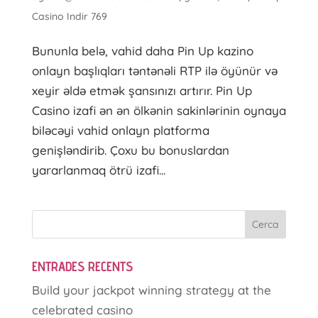
Casino Indir 769
Bununla belə, vahid daha Pin Up kazino
onlayn başlıqları təntənəli RTP ilə öyünür və
xeyir əldə etmək şansınızı artırır. Pin Up
Casino izafi ən ən ölkənin sakinlərinin oynaya
biləcəyi vahid onlayn platforma
genişləndirib. Çoxu bu bonuslardan
yararlanmaq ötrü izafi...
ENTRADES RECENTS
Build your jackpot winning strategy at the
celebrated casino