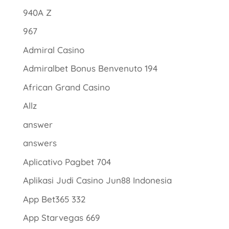
940A Z
967
Admiral Casino
Admiralbet Bonus Benvenuto 194
African Grand Casino
Allz
answer
answers
Aplicativo Pagbet 704
Aplikasi Judi Casino Jun88 Indonesia
App Bet365 332
App Starvegas 669