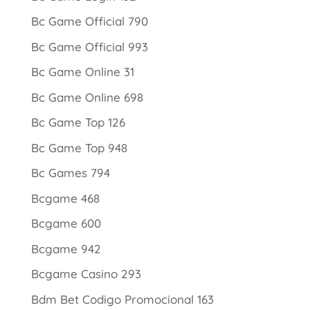
Bc Game Official 790
Bc Game Official 993
Bc Game Online 31
Bc Game Online 698
Bc Game Top 126
Bc Game Top 948
Bc Games 794
Bcgame 468
Bcgame 600
Bcgame 942
Bcgame Casino 293
Bdm Bet Codigo Promocional 163