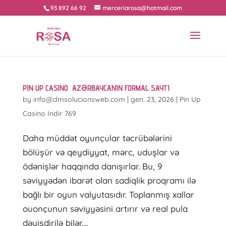
93 892 66 92
merceriarosa@hotmail.com
PIN UP CASINO ️ AZƏRBAYCANIN FORMAL SAYTI
by
info@dmsolucionsweb.com
|
gen. 23, 2026
|
Pin Up
Casino Indir 769
Daha müddət oyunçular təcrübələrini
bölüşür və qeydiyyat, mərc, uduşlar və
ödənişlər haqqında danışırlar. Bu, 9
səviyyədən ibarət olan sadiqlik proqramı ilə
bağlı bir oyun valyutasıdır. Toplanmış xallar
ouonçunun səviyyəsini artırır və real pula
dəyişdirilə bilər....