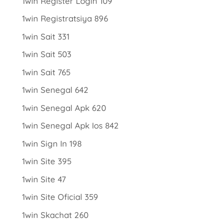
1win Register Login 109
1win Registratsiya 896
1win Sait 331
1win Sait 503
1win Sait 765
1win Senegal 642
1win Senegal Apk 620
1win Senegal Apk Ios 842
1win Sign In 198
1win Site 395
1win Site 47
1win Site Oficial 359
1win Skachat 260