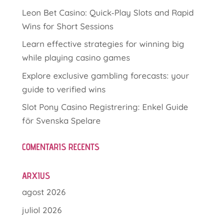
Leon Bet Casino: Quick‑Play Slots and Rapid
Wins for Short Sessions
Learn effective strategies for winning big
while playing casino games
Explore exclusive gambling forecasts: your
guide to verified wins
Slot Pony Casino Registrering: Enkel Guide
för Svenska Spelare
COMENTARIS RECENTS
ARXIUS
agost 2026
juliol 2026