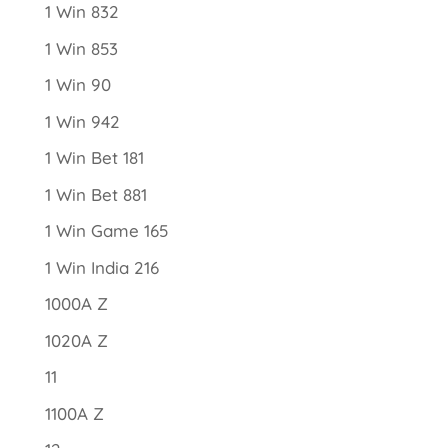
1 Win 832
1 Win 853
1 Win 90
1 Win 942
1 Win Bet 181
1 Win Bet 881
1 Win Game 165
1 Win India 216
1000A Z
1020A Z
11
1100A Z