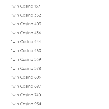
1win Casino 157
1win Casino 352
1win Casino 403
1win Casino 434
1win Casino 444
1win Casino 460
1win Casino 539
1win Casino 578
1win Casino 609
1win Casino 697
1win Casino 740
1win Casino 934