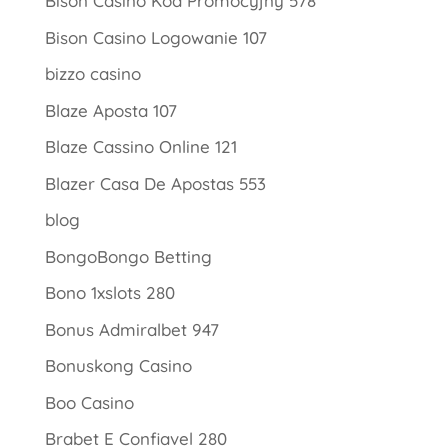
Bison Casino Kod Promocyjny 578
Bison Casino Logowanie 107
bizzo casino
Blaze Aposta 107
Blaze Cassino Online 121
Blazer Casa De Apostas 553
blog
BongoBongo Betting
Bono 1xslots 280
Bonus Admiralbet 947
Bonuskong Casino
Boo Casino
Brabet E Confiavel 280