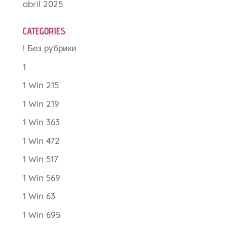
abril 2025
CATEGORIES
! Без рубрики
1
1 Win 215
1 Win 219
1 Win 363
1 Win 472
1 Win 517
1 Win 569
1 Win 63
1 Win 695