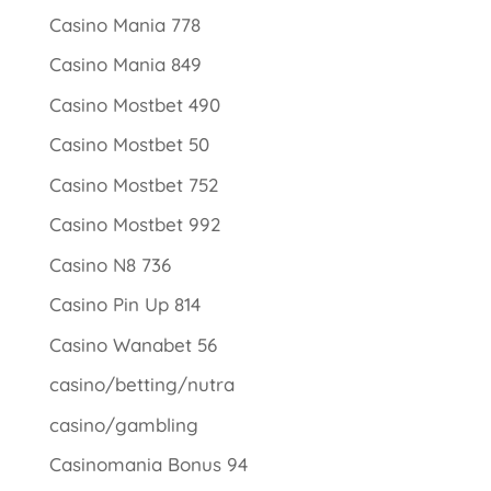
Casino Mania 778
Casino Mania 849
Casino Mostbet 490
Casino Mostbet 50
Casino Mostbet 752
Casino Mostbet 992
Casino N8 736
Casino Pin Up 814
Casino Wanabet 56
casino/betting/nutra
casino/gambling
Casinomania Bonus 94