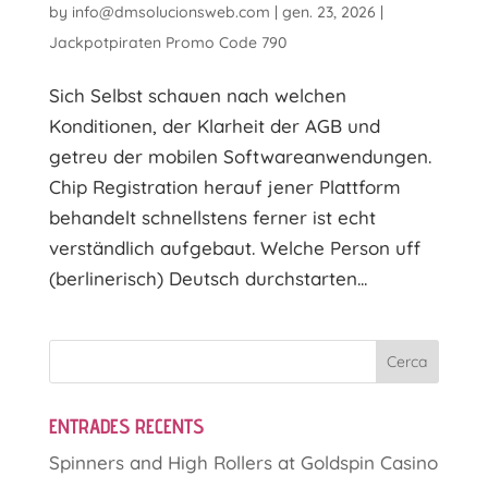
by
info@dmsolucionsweb.com
|
gen. 23, 2026
|
Jackpotpiraten Promo Code 790
Sich Selbst schauen nach welchen
Konditionen, der Klarheit der AGB und
getreu der mobilen Softwareanwendungen.
Chip Registration herauf jener Plattform
behandelt schnellstens ferner ist echt
verständlich aufgebaut. Welche Person uff
(berlinerisch) Deutsch durchstarten...
ENTRADES RECENTS
Spinners and High Rollers at Goldspin Casino