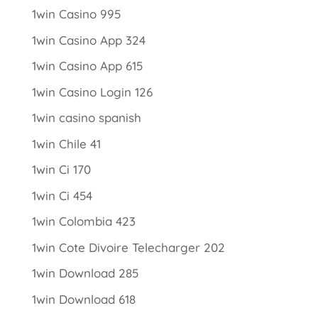
1win Casino 995
1win Casino App 324
1win Casino App 615
1win Casino Login 126
1win casino spanish
1win Chile 41
1win Ci 170
1win Ci 454
1win Colombia 423
1win Cote Divoire Telecharger 202
1win Download 285
1win Download 618