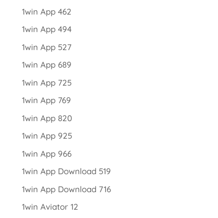
1win App 462
1win App 494
1win App 527
1win App 689
1win App 725
1win App 769
1win App 820
1win App 925
1win App 966
1win App Download 519
1win App Download 716
1win Aviator 12