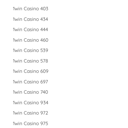
1win Casino 403
1win Casino 434
1win Casino 444
1win Casino 460
1win Casino 539
1win Casino 578
1win Casino 609
1win Casino 697
1win Casino 740
1win Casino 934
1win Casino 972
1win Casino 975