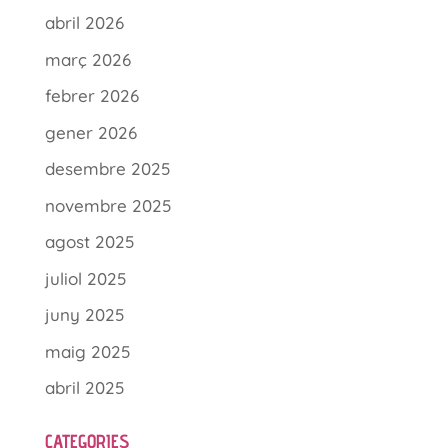
abril 2026
març 2026
febrer 2026
gener 2026
desembre 2025
novembre 2025
agost 2025
juliol 2025
juny 2025
maig 2025
abril 2025
CATEGORIES