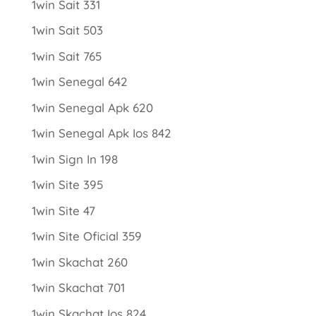
1win Sait 331
1win Sait 503
1win Sait 765
1win Senegal 642
1win Senegal Apk 620
1win Senegal Apk Ios 842
1win Sign In 198
1win Site 395
1win Site 47
1win Site Oficial 359
1win Skachat 260
1win Skachat 701
1win Skachat Ios 824