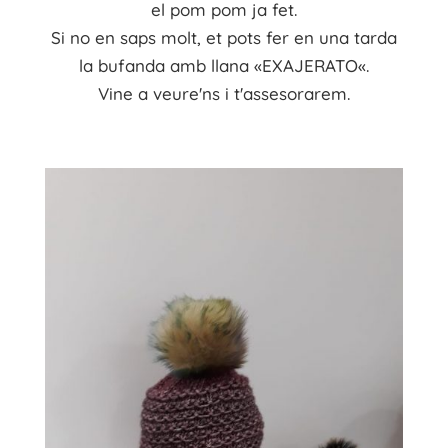
el
pom pom
ja fet.
Si no en
saps molt, et pots
fer en una tarda
la bufanda amb llana «
EXAJERATO
«.
Vine a
veure'ns
i
t'
assesorarem.