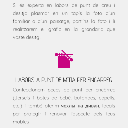
Si és experta en labors de punt de creu i
desitja plasmar en un tapís la foto d'un
familiar o d'un paisatge, porti'ns la foto i li
realitzarem el gràfic en la grandària que
vostè desitgi.
LABORS A PUNT DE MITJA PER ENCARREG
Confeccionem peces de punt per encàrrec
(Jerseis i botes de bebè, bufandes, capells,
etc.) i també oferim
чехлы на диван
, ideals
per protegir i renovar l'aspecte dels teus
mobles