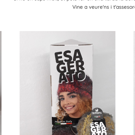
Vine a
veure'ns
i
t'
assesor