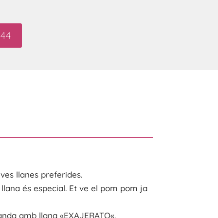
44
ves llanes preferides.
 llana
és
especial. Et ve el
pom pom
ja
anda amb llana «
EXAJERATO
«.