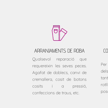
ARRANJAMENTS DE ROBA
C
Qualsevol reparació que
Per
requereixin les seves peces.
del
Agafat de doblecs, canvi de
tan
cremallera, cosit de botons
rot
cosits i a pressió,
pos
confeccions de traus, etc.