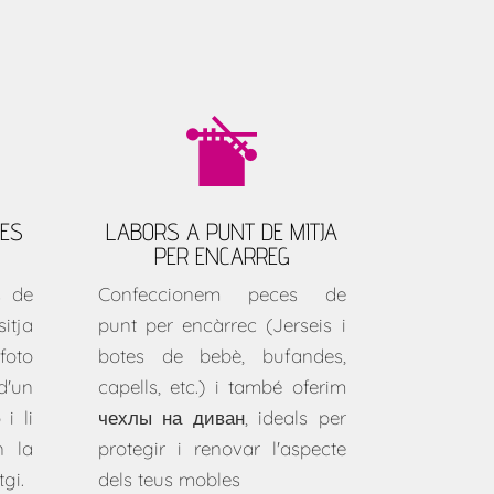
UES
LABORS A PUNT DE MITJA
PER ENCARREG
s de
Confeccionem peces de
tja
punt per encàrrec (Jerseis i
foto
botes de bebè, bufandes,
'un
capells, etc.) i també oferim
 i li
чехлы на диван
, ideals per
n la
protegir i renovar l'aspecte
gi.
dels teus mobles