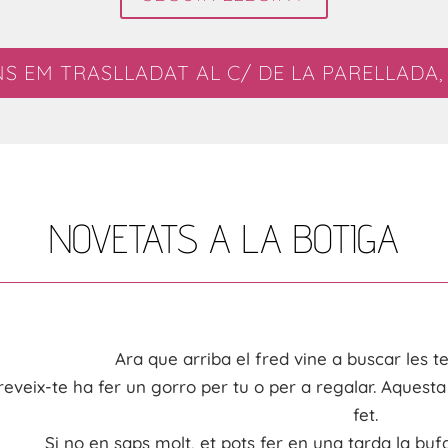
NS EM TRASLLADAT AL C/ DE LA PARELLADA, 
NOVETATS A LA BOTIGA
Ara que arriba el fred vine a buscar les te
reveix
-te ha
fer
un
gorro
per tu o per a regalar. Aquesta
fet.
Si no en
saps molt, et pots
fer en una tarda la buf