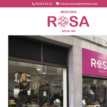
93 892 66 92
merceriarosa@hotmail.com