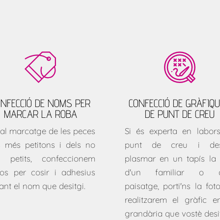
ONFECCIÓ DE NOMS PER
CONFECCIÓ DE GRÀFIQ
MARCAR LA ROBA
DE PUNT DE CREU
 al marcatge de les peces
Si és experta en labor
s més petitons i dels no
punt de creu i desi
t petits, confeccionem
plasmar en un tapís la 
llos per cosir i adhesius
d'un familiar o d
ant el nom que desitgi.
paisatge, porti'ns la foto
realitzarem el gràfic e
grandària que vostè desit