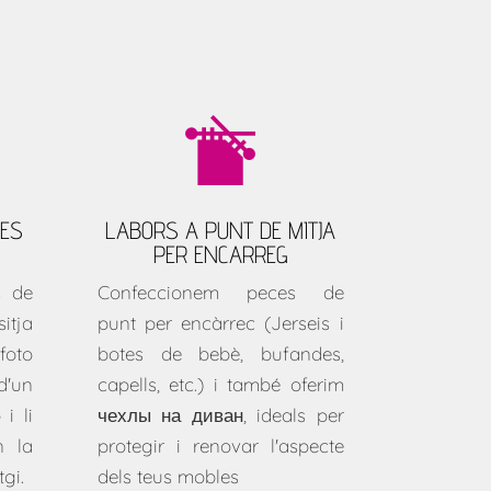
UES
LABORS A PUNT DE MITJA
PER ENCARREG
s de
Confeccionem peces de
tja
punt per encàrrec (Jerseis i
foto
botes de bebè, bufandes,
'un
capells, etc.) i també oferim
 i li
чехлы на диван
, ideals per
n la
protegir i renovar l'aspecte
gi.
dels teus mobles