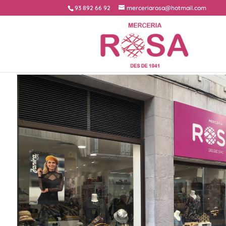
93 892 66 92
merceriarosa@hotmail.com