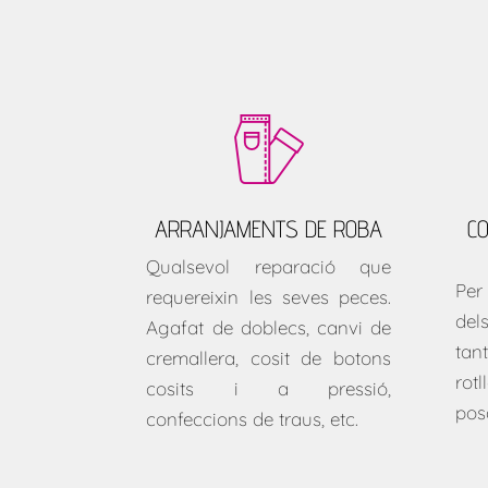
ARRANJAMENTS DE ROBA
C
Qualsevol reparació que
Per
requereixin les seves peces.
del
Agafat de doblecs, canvi de
tan
cremallera, cosit de botons
rot
cosits i a pressió,
pos
confeccions de traus, etc.