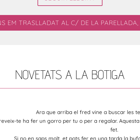
NS EM TRASLLADAT AL C/ DE LA PARELLADA, 
NOVETATS A LA BOTIGA
Ara que arriba el fred vine a buscar les te
reveix
-te ha
fer
un
gorro
per tu o per a regalar. Aquesta
fet.
Si no en
saps molt, et pots
fer en una tarda la buf