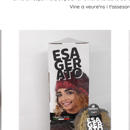
Vine a
veure'ns
i
t'
assesor