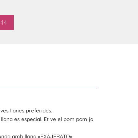
44
ves llanes preferides.
 llana
és
especial. Et ve el
pom pom
ja
anda amb llana «
EXAJERATO
«.