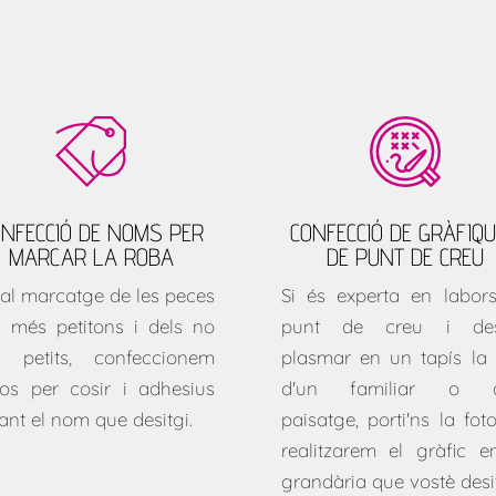
ONFECCIÓ DE NOMS PER
CONFECCIÓ DE GRÀFIQ
MARCAR LA ROBA
DE PUNT DE CREU
 al marcatge de les peces
Si és experta en labor
s més petitons i dels no
punt de creu i desi
t petits, confeccionem
plasmar en un tapís la 
llos per cosir i adhesius
d'un familiar o d
ant el nom que desitgi.
paisatge, porti'ns la foto
realitzarem el gràfic e
grandària que vostè desit