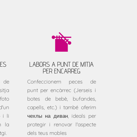
UES
LABORS A PUNT DE MITJA
PER ENCARREG
s de
Confeccionem peces de
tja
punt per encàrrec (Jerseis i
foto
botes de bebè, bufandes,
'un
capells, etc.) i també oferim
 i li
чехлы на диван
, ideals per
n la
protegir i renovar l'aspecte
gi.
dels teus mobles