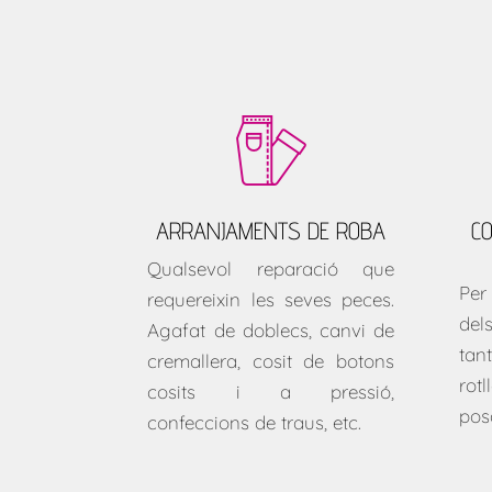
ARRANJAMENTS DE ROBA
C
Qualsevol reparació que
Per
requereixin les seves peces.
del
Agafat de doblecs, canvi de
tan
cremallera, cosit de botons
rot
cosits i a pressió,
pos
confeccions de traus, etc.