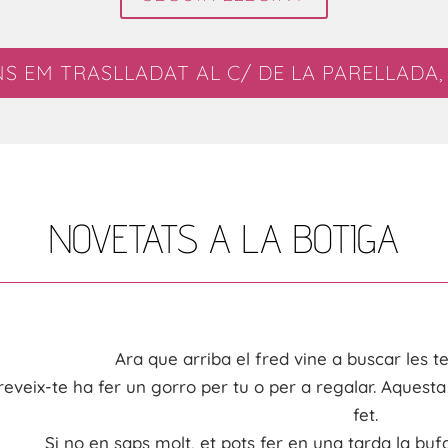
NS EM TRASLLADAT AL C/ DE LA PARELLADA, 
NOVETATS A LA BOTIGA
Ara que arriba el fred vine a buscar les te
reveix
-te ha
fer
un
gorro
per tu o per a regalar. Aquesta
fet.
Si no en
saps molt, et pots
fer en una tarda la buf