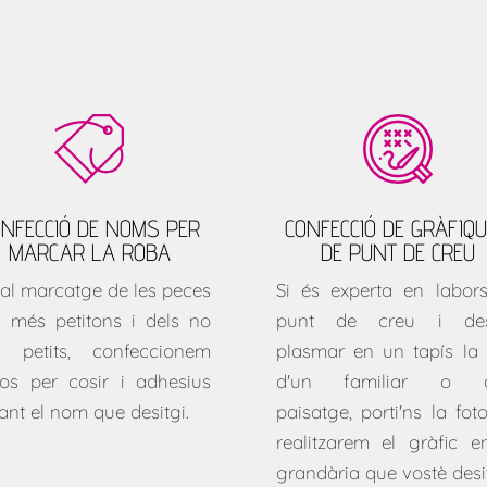
ONFECCIÓ DE NOMS PER
CONFECCIÓ DE GRÀFIQ
MARCAR LA ROBA
DE PUNT DE CREU
 al marcatge de les peces
Si és experta en labor
s més petitons i dels no
punt de creu i desi
t petits, confeccionem
plasmar en un tapís la 
llos per cosir i adhesius
d'un familiar o d
ant el nom que desitgi.
paisatge, porti'ns la foto
realitzarem el gràfic e
grandària que vostè desit