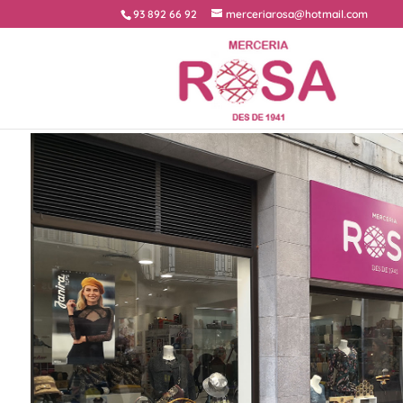
93 892 66 92
merceriarosa@hotmail.com