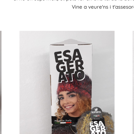
Vine a
veure'ns
i
t'
assesor