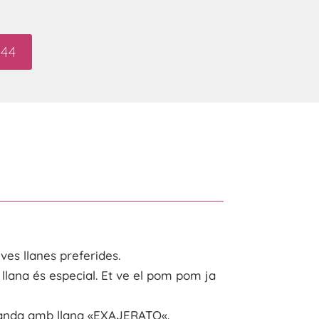
44
ves llanes preferides.
 llana
és
especial. Et ve el
pom pom
ja
anda amb llana «
EXAJERATO
«.