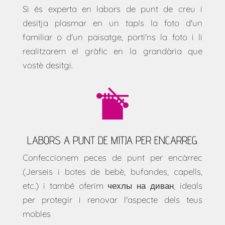
Si és experta en labors de punt de creu i
desitja plasmar en un tapís la foto d'un
familiar o d'un paisatge, porti'ns la foto i li
realitzarem el gràfic en la grandària que
vostè desitgi.
LABORS A PUNT DE MITJA PER ENCARREG
Confeccionem peces de punt per encàrrec
(Jerseis i botes de bebè, bufandes, capells,
etc.) i també oferim
чехлы на диван
, ideals
per protegir i renovar l'aspecte dels teus
mobles