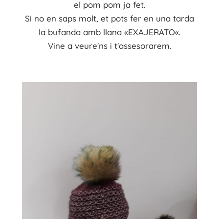
el
pom pom
ja fet.
Si no en
saps molt, et pots
fer en una tarda
la bufanda amb llana «
EXAJERATO
«.
Vine a
veure'ns
i
t'
assesorarem.